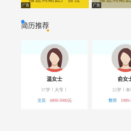
财务会计
上海合抱实业有
市场营销
广告
广告
设计主任
上海金颐装饰工
市场营销
简历推荐
文员
上海慧峻贸易
市场营销
室内设计师
上海集积号电子
市场营销
收银员
上海汉万餐饮管
市场营销
网站编辑
上海冠置实业有
市场营销
温女士
俞女
调酒师
上海豪香庭餐饮
市场营销
37岁
大专
22岁
本
拓展经理
上海泰奇食品有
市场营销
5000元
文员
4000-5000元
教师
1000