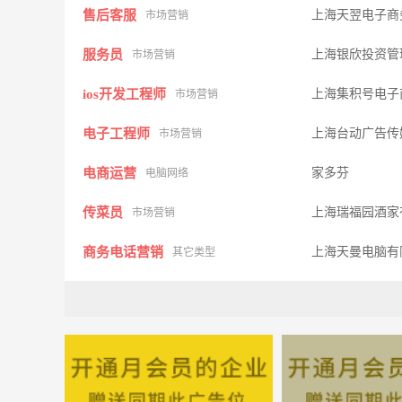
售后客服
上海天翌电子商
市场营销
服务员
上海银欣投资管
市场营销
ios开发工程师
上海集积号电子
市场营销
电子工程师
上海台动广告传
市场营销
电商运营
家多芬
电脑网络
传菜员
上海瑞福园酒家
市场营销
商务电话营销
上海天曼电脑有
其它类型
水泵设计师
上海诺赛泵业制
其它类型
销售人员
上海定盛机械有
其它类型
仓库管理
上海瑞福园酒家
市场营销