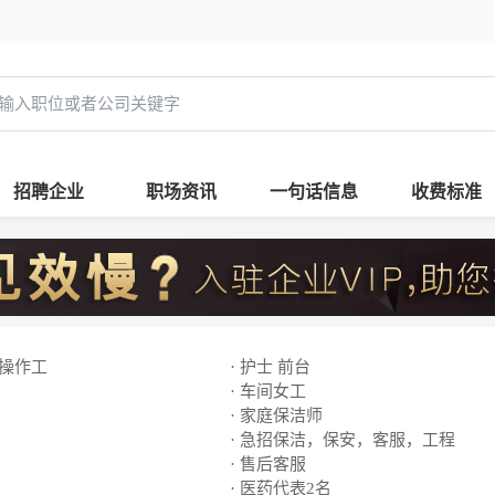
招聘企业
职场资讯
一句话信息
收费标准
线操作工
· 护士 前台
· 车间女工
· 家庭保洁师
· 急招保洁，保安，客服，工程
· 售后客服
· 医药代表2名