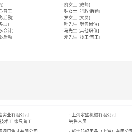
员]
· 俞女士 [教师]
工/普工]
· 钟女士 [行政/后勤]
政/后勤]
· 罗女士 [文员]
/IT]
· 叶先生 [销售岗位]
务/会计]
· 马先生 [其他职位]
政/后勤]
· 邓先生 [技工/普工]
嘉笙实业有限公司
· 上海定盛机械有限公司
技术工
家具普工
销售人员
中亚阀门集才有限公司
· 新士纺织用品（上海）有限公